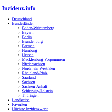
Inzidenz.info
Deutschland
Bundesländer
Baden-Württemberg
Bayern
Berlin
Brandenburg
Bremen
Hamburg
Hessen
Mecklenburg-Vorpommern
Niedersachsen
Nordrhein-Westfalen
Rheinland-Pfalz
Saarland
Sachsen
Sachsen-Anhalt
Schleswig-Holstein
Thüringen
Landkreise
Favoriten
Höchste Inzidenzwerte